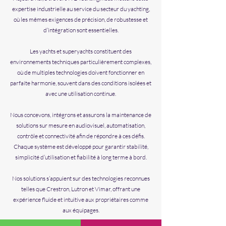
expertise industrielle au service du secteur du yachting,
où les mêmes exigences de précision, de robustesse et
d’intégration sont essentielles.
​Les yachts et superyachts constituent des
environnements techniques particulièrement complexes,
où de multiples technologies doivent fonctionner en
parfaite harmonie, souvent dans des conditions isolées et
avec une utilisation continue.
Nous concevons, intégrons et assurons la maintenance de
solutions sur mesure en audiovisuel, automatisation,
contrôle et connectivité afin de répondre à ces défis.
Chaque système est développé pour garantir stabilité,
simplicité d’utilisation et fiabilité à long terme à bord.
​Nos solutions s’appuient sur des technologies reconnues
telles que Crestron, Lutron et Vimar, offrant une
expérience fluide et intuitive aux propriétaires comme
aux équipages.