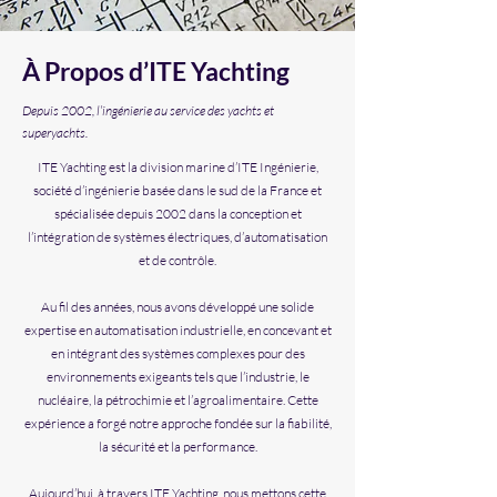
À Propos d’ITE Yachting
Depuis 2002, l’ingénierie au service des yachts et
superyachts.
ITE Yachting est la division marine d’ITE Ingénierie,
société d’ingénierie basée dans le sud de la France et
spécialisée depuis 2002 dans la conception et
l’intégration de systèmes électriques, d’automatisation
et de contrôle.
Au fil des années, nous avons développé une solide
expertise en automatisation industrielle, en concevant et
en intégrant des systèmes complexes pour des
environnements exigeants tels que l’industrie, le
nucléaire, la pétrochimie et l’agroalimentaire. Cette
expérience a forgé notre approche fondée sur la fiabilité,
la sécurité et la performance.
​Aujourd’hui, à travers ITE Yachting, nous mettons cette